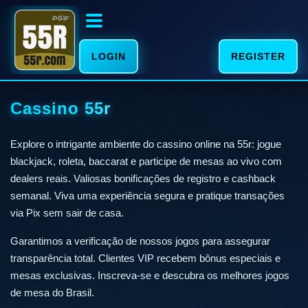
LOGIN
REGISTER
Cassino
55r
Explore o intrigante ambiente do cassino online na 55r: jogue
blackjack, roleta, baccarat e participe de mesas ao vivo com
dealers reais. Valiosas bonificações de registro e cashback
semanal. Viva uma experiência segura e pratique transações
via Pix sem sair de casa.
Garantimos a verificação de nossos jogos para assegurar
transparência total. Clientes VIP recebem bônus especiais e
mesas exclusivas. Inscreva-se e descubra os melhores jogos
de mesa do Brasil.