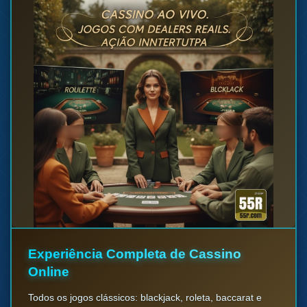
Experiência Completa de Cassino
Online
Todos os jogos clássicos: blackjack, roleta, baccarat e