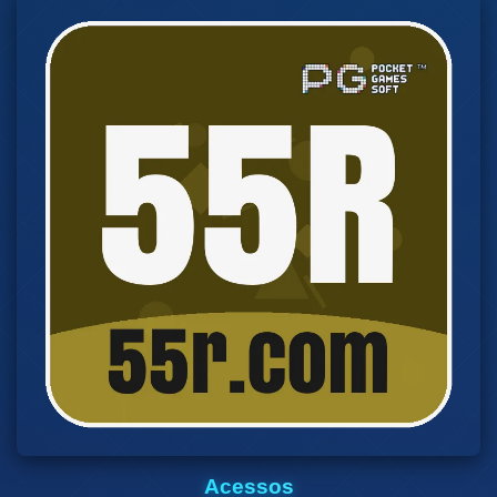
Acessos