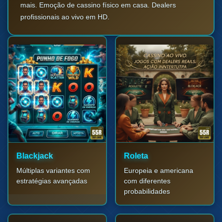
mais. Emoção de cassino físico em casa. Dealers
profissionais ao vivo em HD.
Blackjack
Roleta
Múltiplas variantes com
Europeia e americana
estratégias avançadas
com diferentes
probabilidades