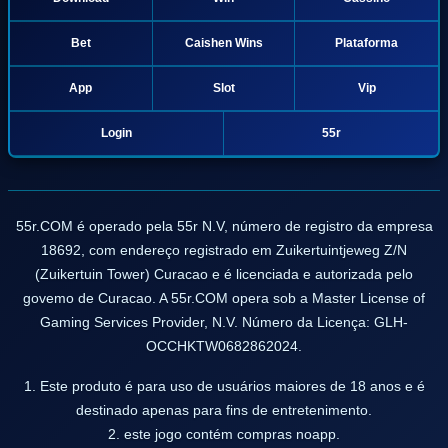
Bet
Caishen Wins
Plataforma
App
Slot
Vip
Login
55r
55r.COM é operado pela 55r N.V, número de registro da empresa
18692, com endereço registrado em Zuikertuintjeweg Z/N
(Zuikertuin Tower) Curacao e é licenciada e autorizada pelo
govemo de Curacao. A 55r.COM opera sob a Master License of
Gaming Services Provider, N.V. Número da Licença: GLH-
OCCHKTW0682862024.
1. Este produto é para uso de usuários maiores de 18 anos e é
destinado apenas para fins de entretenimento.
2. este jogo contém compras noapp.