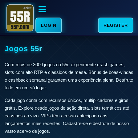
LOGIN
REGISTER
Jogos
55r
Com mais de 3000 jogos na 55r, experimente crash games,
slots com alto RTP e clássicos de mesa. Bônus de boas-vindas
e cashback semanal garantem uma experiência plena. Desfrute
tudo em um só lugar.
Cada jogo conta com recursos únicos, multiplicadores e giros
grátis. Explore desde jogos de ação direta, slots temáticos até
cassinos ao vivo. VIPs têm acesso antecipado aos
lançamentos mais recentes. Cadastre-se e desfrute de nosso
vasto acervo de jogos.