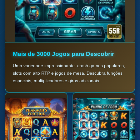
Mais de 3000 Jogos para Descobrir
Uma variedade impressionante: crash games populares,
slots com alto RTP e jogos de mesa. Descubra funções
especiais, multiplicadores e giros adicionais.