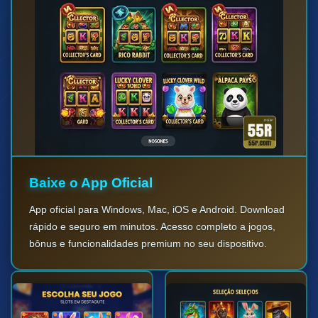
Baixe o App Oficial
App oficial para Windows, Mac, iOS e Android. Download
rápido e seguro em minutos. Acesso completo a jogos,
bônus e funcionalidades premium no seu dispositivo.