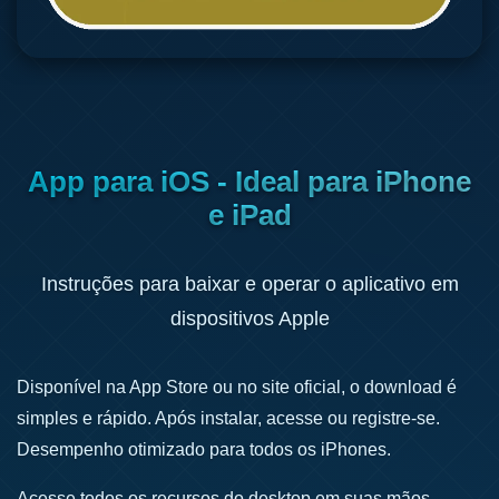
App para iOS - Ideal para iPhone
e iPad
Instruções para baixar e operar o aplicativo em
dispositivos Apple
Disponível na App Store ou no site oficial, o download é
simples e rápido. Após instalar, acesse ou registre-se.
Desempenho otimizado para todos os iPhones.
Acesse todos os recursos do desktop em suas mãos.