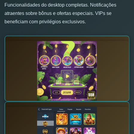
Funcionalidades do desktop completas. Notificações
atraentes sobre bônus e ofertas especiais. VIPs se
beneficiam com privilégios exclusivos.