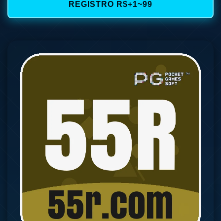
REGISTRO R$+1~99