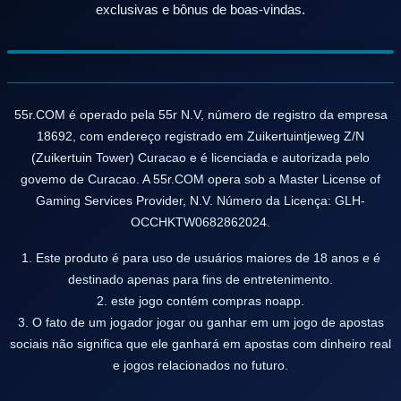
exclusivas e bônus de boas-vindas.
55r.COM é operado pela 55r N.V, número de registro da empresa
18692, com endereço registrado em Zuikertuintjeweg Z/N
(Zuikertuin Tower) Curacao e é licenciada e autorizada pelo
govemo de Curacao. A 55r.COM opera sob a Master License of
Gaming Services Provider, N.V. Número da Licença: GLH-
OCCHKTW0682862024.
1. Este produto é para uso de usuários maiores de 18 anos e é
destinado apenas para fins de entretenimento.
2. este jogo contém compras noapp.
3. O fato de um jogador jogar ou ganhar em um jogo de apostas
sociais não significa que ele ganhará em apostas com dinheiro real
e jogos relacionados no futuro.