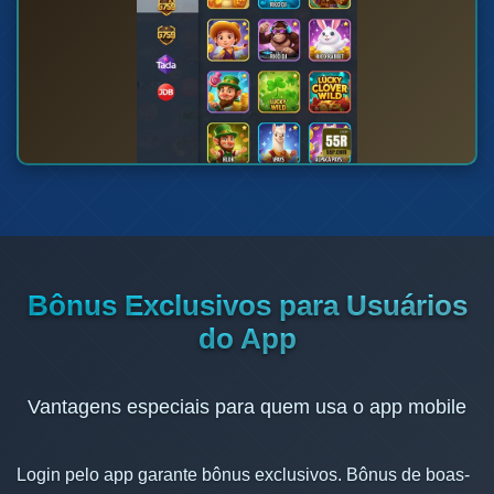
Bônus Exclusivos para Usuários
do App
Vantagens especiais para quem usa o app mobile
Login pelo app garante bônus exclusivos. Bônus de boas-